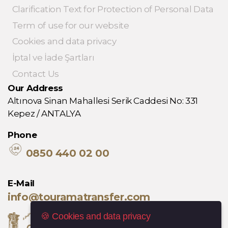
Clarification Text for Protection of Personal Data
Term of use for our website
Cookies and data privacy
İptal ve İade Şartları
Contact Us
Our Address
Altınova Sinan Mahallesi Serik Caddesi No: 331
Kepez / ANTALYA
Phone
0850 440 02 00
E-Mail
info@touramatransfer.com
🍪 Cookies and data privacy