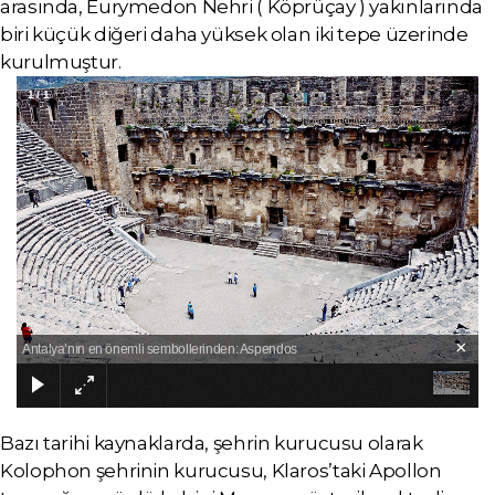
arasında, Eurymedon Nehri ( Köprüçay ) yakınlarında
biri küçük diğeri daha yüksek olan iki tepe üzerinde
kurulmuştur.
1
/
1
×
Antalya’nın en önemli sembollerinden: Aspendos
Bazı tarihi kaynaklarda, şehrin kurucusu olarak
Kolophon şehrinin kurucusu, Klaros’taki Apollon