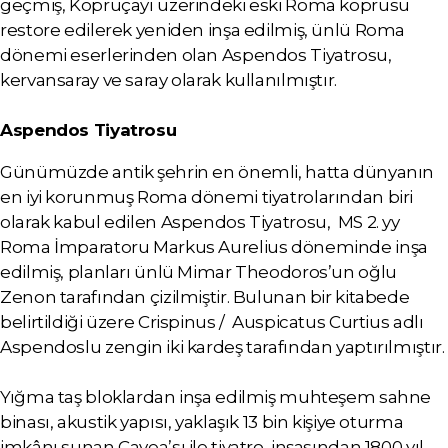
geçmiş, Köprüçayı üzerindeki eski Roma köprüsü
restore edilerek yeniden inşa edilmiş, ünlü Roma
dönemi eserlerinden olan Aspendos Tiyatrosu,
kervansaray ve saray olarak kullanılmıştır.
Aspendos Tiyatrosu
Günümüzde antik şehrin en önemli, hatta dünyanın
en iyi korunmuş Roma dönemi tiyatrolarından biri
olarak kabul edilen Aspendos Tiyatrosu, MS 2. yy
Roma İmparatoru Markus Aurelius döneminde inşa
edilmiş, planları ünlü Mimar Theodoros’un oğlu
Zenon tarafından çizilmiştir. Bulunan bir kitabede
belirtildiği üzere Crispinus / Auspicatus Curtius adlı
Aspendoslu zengin iki kardeş tarafından yaptırılmıştır.
Yığma taş bloklardan inşa edilmiş muhteşem sahne
binası, akustik yapısı, yaklaşık 13 bin kişiye oturma
imkânı sunan Cavea’sı ile tiyatro, inşasından 1800 yıl